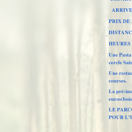
ARRIVE
PRIX DE
DISTANC
HEURES 
Une Pasta 
cercle Sai
Une restau
courses.
La pré-ins
euros(boi
LE PARC
POUR L’U